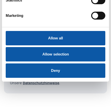
Statistics
Marketing
Allow all
Bewerbung starten
Allow selection
Bewerben
Deny
Unsere
Datenschutzhinweise
.