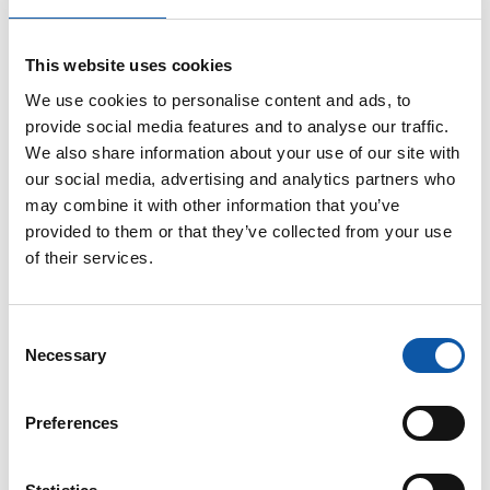
Du möchtest gerne ein Praktikum bei uns absolvieren?
This website uses cookies
We use cookies to personalise content and ads, to
Wir freuen uns auf Deine aussagekräftigen
provide social media features and to analyse our traffic.
Bewerbungsunterlagen!
We also share information about your use of our site with
Bewirb Dich bei uns weil:
our social media, advertising and analytics partners who
may combine it with other information that you’ve
wir ein Familienunternehmen sind, das, geprägt
provided to them or that they’ve collected from your use
von Innovation und Tradition, High-Tech- Produkte
of their services.
herstellt
Du Dich in einem Unternehmen mit gutem
Consent
Betriebsklima wiederfindest, das
Necessary
Selection
eigenverantwortliches Handeln fördert und Dich
bei Deiner Weiterentwicklung unterstützt
Preferences
wir uns unserer Verantwortung bewusst sind und
großen Wert auf soziales Engagement sowie den
Arbeits- und Umweltschutz legen